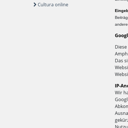
Cultura online
Eingeb
Beiträg
anderen
Googl
Diese 
Amphi
Das s
Websi
Websi
IP-An
Wir h
Googl
Abkom
Ausna
gekür
Nutzu