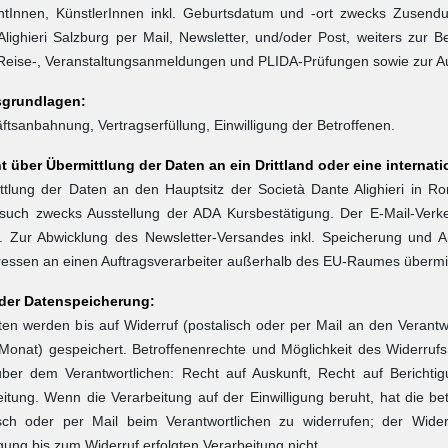
ntInnen, KünstlerInnen inkl. Geburtsdatum und -ort zwecks Zusendun
Alighieri Salzburg per Mail, Newsletter, und/oder Post, weiters zur 
 Reise-, Veranstaltungsanmeldungen und PLIDA-Prüfungen sowie zur Au
sgrundlagen:
tsanbahnung, Vertragserfüllung, Einwilligung der Betroffenen.
t über Übermittlung der Daten an ein Drittland oder eine internat
ttlung der Daten an den Hauptsitz der Società Dante Alighieri in Rom
such zwecks Ausstellung der ADA Kursbestätigung. Der E-Mail-Verke
 Zur Abwicklung des Newsletter-Versandes inkl. Speicherung und A
ressen an einen Auftragsverarbeiter außerhalb des EU-Raumes übermit
der Datenspeicherung:
en werden bis auf Widerruf (postalisch oder per Mail an den Verantwo
Monat) gespeichert. Betroffenenrechte und Möglichkeit des Widerruf
ber dem Verantwortlichen: Recht auf Auskunft, Recht auf Berichti
itung. Wenn die Verarbeitung auf der Einwilligung beruht, hat die bet
isch oder per Mail beim Verantwortlichen zu widerrufen; der Wide
igung bis zum Widerruf erfolgten Verarbeitung nicht.