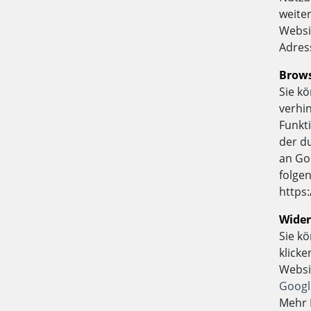
weite
Websi
Adres
Brows
Sie k
verhin
Funkt
der d
an Go
folge
https
Wider
Sie k
klicke
Websi
Google
Mehr 