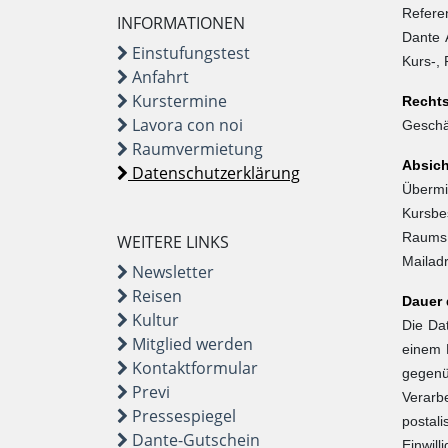
Refere
INFORMATIONEN
Dante 
Einstufungstest
Kurs-,
Anfahrt
Kurstermine
Recht
Lavora con noi
Geschäf
Raumvermietung
Absich
Datenschutzerklärung
Übermi
Kursbe
Raums.
WEITERE LINKS
Mailad
Newsletter
Reisen
Dauer 
Kultur
Die Dat
Mitglied werden
einem 
Kontaktformular
gegenü
Previ
Verarbe
Pressespiegel
postal
Dante-Gutschein
Einwill