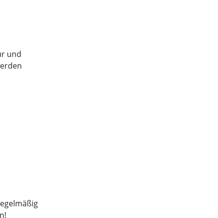
tur und
werden
regelmäßig
n!