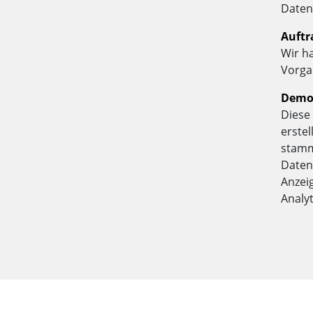
Daten
Auftr
Wir h
Vorga
Demog
Diese
erste
stamm
Daten
Anzei
Analy