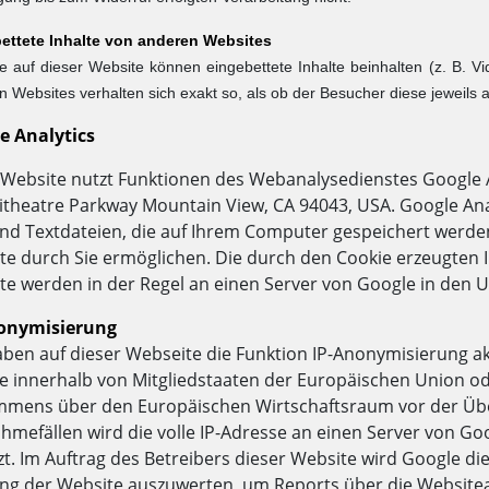
ettete Inhalte von anderen Websites
e auf dieser Website können eingebettete Inhalte beinhalten (z. B. Vid
 Websites verhalten sich exakt so, als ob der Besucher diese jeweils
e Analytics
Website nutzt Funktionen des Webanalysedienstes Google Ana
theatre Parkway Mountain View, CA 94043, USA. Google Ana
ind Textdateien, die auf Ihrem Computer gespeichert werde
te durch Sie ermöglichen. Die durch den Cookie erzeugten 
te werden in der Regel an einen Server von Google in den 
onymisierung
aben auf dieser Webseite die Funktion IP-Anonymisierung akt
e innerhalb von Mitgliedstaaten der Europäischen Union od
mens über den Europäischen Wirtschaftsraum vor der Überm
hmefällen wird die volle IP-Adresse an einen Server von Go
zt. Im Auftrag des Betreibers dieser Website wird Google d
ng der Website auszuwerten, um Reports über die Website