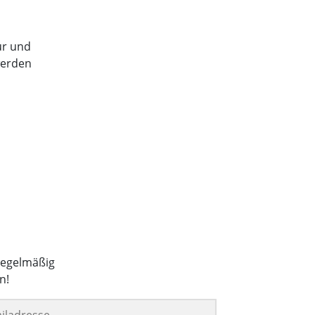
tur und
werden
regelmäßig
n!