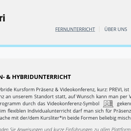
FERNUNTERRICHT
ÜBER UNS
N- & HYBRIDUNTERRICHT
bride Kursform Präsenz & Videokonferenz, kurz: PREVI, ist u
nz an unserem Standort statt, auf Wunsch kann man per V
rogramm durch das Videokonferenz-Symbol
gek
en
eim flexiblen Individualunterricht darf man sich für Präse
ache mit der/dem Kursliter*in beide Formen beliebig misch
inden Sie Anweisungen und kurze Einführungen zu allen Plattfor