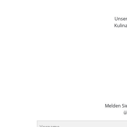
Unser 
Kulin
Melden Si
ü