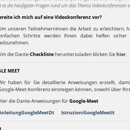
ist es die häufigsten Fragen rund um das Thema Videokonferenzen 
ereite ich mich auf eine Videokonferenz vor?
Um unseren TeilnehmernInnen die Arbeit zu erleichtern, hab
einfachen Schritte werden Ihnen dabei helfen sicher 
teilzunehmen.
Um die Dante-
Checkliste
herunterzuladen klicken Sie
hier
.
LE MEET
Wir haben für Sie detaillierte Anweisungen erstellt, dam
Google-Meet-Konferenz einsteigen können, sowohl über Ih
Hier die Dante-Anweisungen für
Google-Meet
AnleitungGoogleMeetDt
IstruzioniGoogleMeetIt
M