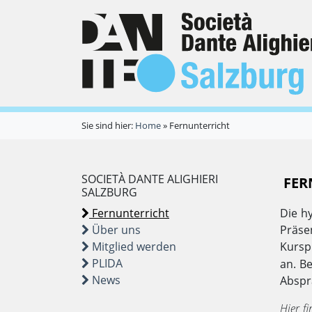
Sie sind hier:
Home
»
Fernunterricht
SOCIETÀ DANTE ALIGHIERI
FER
SALZBURG
Fernunterricht
Die hy
Über uns
Präse
Mitglied werden
Kursp
PLIDA
an. B
News
Abspr
Hier f