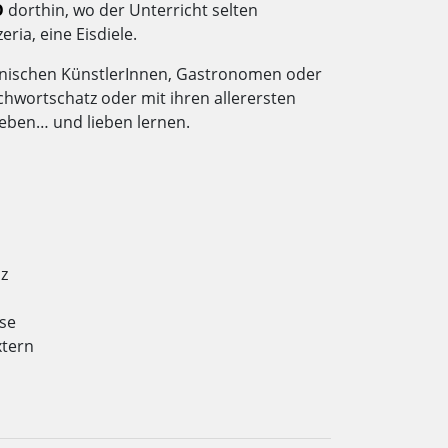
O
dorthin, wo der Unterricht selten
ria, eine Eisdiele.
ienischen KünstlerInnen, Gastronomen oder
hwortschatz oder mit ihren allerersten
leben… und lieben lernen.
nz
sse
xtern