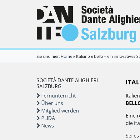
Sie sind hier:
Home
»
Italiano è bello – ein innovatives 
SOCIETÀ DANTE ALIGHIERI
ITAL
SALZBURG
Fernunterricht
Italie
Über uns
BELL
Mitglied werden
Eine 
PLIDA
die it
News
Sei e