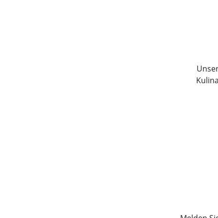
Unser 
Kulin
Melden Si