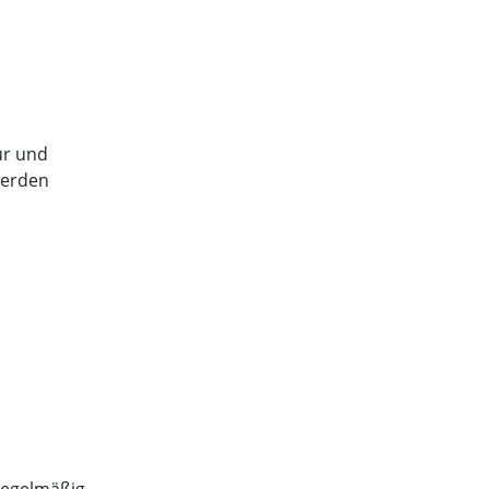
tur und
werden
regelmäßig