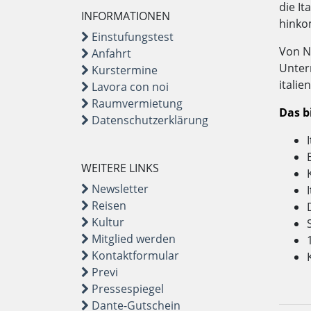
die It
INFORMATIONEN
hinkom
Einstufungstest
Von N
Anfahrt
Unter
Kurstermine
itali
Lavora con noi
Raumvermietung
Das b
Datenschutzerklärung
WEITERE LINKS
Newsletter
Reisen
Kultur
Mitglied werden
Kontaktformular
Previ
Pressespiegel
Dante-Gutschein