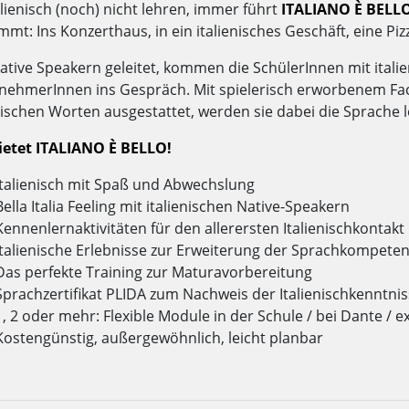
alienisch (noch) nicht lehren, immer führt
ITALIANO È BELL
mt: Ins Konzerthaus, in ein italienisches Geschäft, eine Pizze
ative Speakern geleitet, kommen die SchülerInnen mit ital
nehmerInnen ins Gespräch. Mit spielerisch erworbenem Fac
enischen Worten ausgestattet, werden sie dabei die Sprache 
ietet ITALIANO È BELLO!
Italienisch mit Spaß und Abwechslung
Bella Italia Feeling mit italienischen Native-Speakern
Kennenlernaktivitäten für den allerersten Italienischkontakt
Italienische Erlebnisse zur Erweiterung der Sprachkompete
Das perfekte Training zur Maturavorbereitung
Sprachzertifikat PLIDA zum Nachweis der Italienischkenntni
1, 2 oder mehr: Flexible Module in der Schule / bei Dante / e
Kostengünstig, außergewöhnlich, leicht planbar