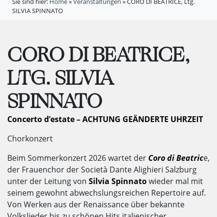
Sie sind hier:
Home
»
Veranstaltungen
»
CORO DI BEATRICE, Ltg.
SILVIA SPINNATO
CORO DI BEATRICE,
LTG. SILVIA
SPINNATO
Concerto d’estate – ACHTUNG GEÄNDERTE UHRZEIT
Chorkonzert
Beim Sommerkonzert 2026 wartet der
Coro di Beatric
e,
der Frauenchor der Società Dante Alighieri Salzburg
unter der Leitung von
Silvia Spinnato
wieder mal mit
seinem gewohnt abwechslungsreichen Repertoire auf.
Von Werken aus der Renaissance über bekannte
Volkslieder bis zu schönen Hits italienischer