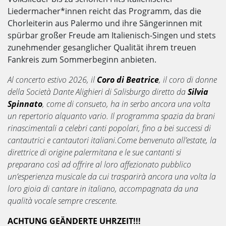
Liedermacher*innen reicht das Programm, das die
Chorleiterin aus Palermo und ihre Sängerinnen mit
spürbar großer Freude am Italienisch-Singen und stets
zunehmender gesanglicher Qualität ihrem treuen
Fankreis zum Sommerbeginn anbieten.
Al concerto estivo 2026, il
Coro di Beatrice
, il coro di donne
della Società Dante Alighieri di Salisburgo diretto da
Silvia
Spinnato
, come di consueto, ha in serbo ancora una volta
un repertorio alquanto vario. Il programma spazia da brani
rinascimentali a celebri canti popolari, fino a bei successi di
cantautrici e cantautori italiani.Come benvenuto all’estate, la
direttrice di origine palermitana e le sue cantanti si
preparano così ad offrire al loro affezionato pubblico
un’esperienza musicale da cui trasparirà ancora una volta la
loro gioia di cantare in italiano, accompagnata da una
qualità vocale sempre crescente.
ACHTUNG GEÄNDERTE UHRZEIT!!!