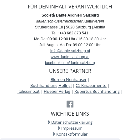
FÜR DEN INHALT VERANTWORTLICH
Società Dante Alighieri Salzburg
Italienisch-Österreichischer Kulturverein
Strubergasse 18 | 5020 Salzburg | Austria
Tel.: +43 662 873 541
Mo-Do: 09:00-12:00 Uhr / 16:30-18:30 Uhr
Juli-August Mo-Do: 09:00-12:00 Uhr
info@dante-salzburg.at
www.dante-salzburg.at
facebook.com/dante.salzburg
UNSERE PARTNER
Blumen Neuhauser
|
Buchhandlung Höllrigl
|
C5 Rinascimento
|
italissimo.at
|
Hueber Verlag
|
Rupertus Buchhandlung
|
WICHTIGE LINKS
Datenschutzerklärung
Impressum
Kontaktformular
AGB