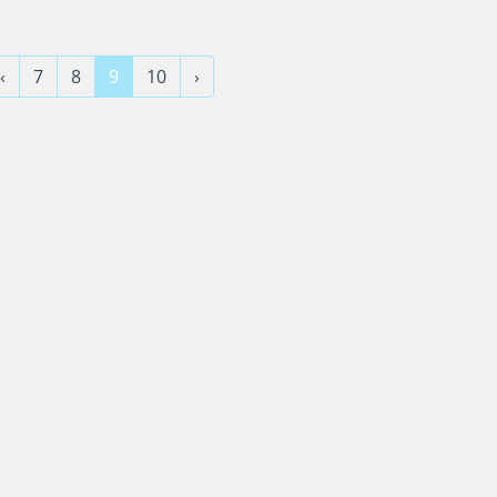
‹
7
8
9
10
›