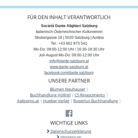
FÜR DEN INHALT VERANTWORTLICH
Società Dante Alighieri Salzburg
Italienisch-Österreichischer Kulturverein
Strubergasse 18 | 5020 Salzburg | Austria
Tel.: +43 662 873 541
Mo-Do: 09:00-12:00 Uhr / 16:30-18:30 Uhr
Juli-August Mo-Do: 09:00-12:00 Uhr
info@dante-salzburg.at
www.dante-salzburg.at
facebook.com/dante.salzburg
UNSERE PARTNER
Blumen Neuhauser
|
Buchhandlung Höllrigl
|
C5 Rinascimento
|
italissimo.at
|
Hueber Verlag
|
Rupertus Buchhandlung
|
WICHTIGE LINKS
Datenschutzerklärung
Impressum