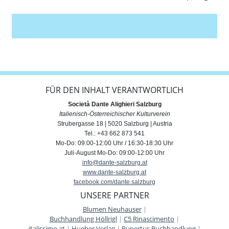
Anmelden
FÜR DEN INHALT VERANTWORTLICH
Società Dante Alighieri Salzburg
Italienisch-Österreichischer Kulturverein
Strubergasse 18 | 5020 Salzburg | Austria
Tel.: +43 662 873 541
Mo-Do: 09:00-12:00 Uhr / 16:30-18:30 Uhr
Juli-August Mo-Do: 09:00-12:00 Uhr
info@dante-salzburg.at
www.dante-salzburg.at
facebook.com/dante.salzburg
UNSERE PARTNER
Blumen Neuhauser
|
Buchhandlung Höllrigl
|
C5 Rinascimento
|
italissimo.at
|
Hueber Verlag
|
Rupertus Buchhandlung
|