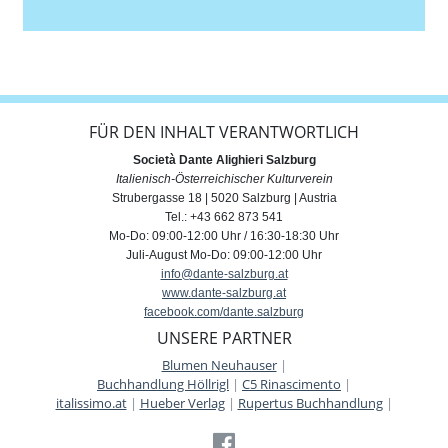
Anmelden
FÜR DEN INHALT VERANTWORTLICH
Società Dante Alighieri Salzburg
Italienisch-Österreichischer Kulturverein
Strubergasse 18 | 5020 Salzburg | Austria
Tel.: +43 662 873 541
Mo-Do: 09:00-12:00 Uhr / 16:30-18:30 Uhr
Juli-August Mo-Do: 09:00-12:00 Uhr
info@dante-salzburg.at
www.dante-salzburg.at
facebook.com/dante.salzburg
UNSERE PARTNER
Blumen Neuhauser
|
Buchhandlung Höllrigl
|
C5 Rinascimento
|
italissimo.at
|
Hueber Verlag
|
Rupertus Buchhandlung
|