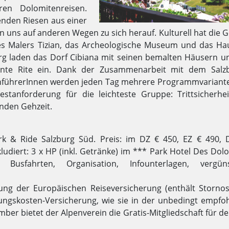
en Dolomitenreisen.
enden Riesen aus einer
n uns auf anderen Wegen zu sich herauf. Kulturell hat die 
es Malers Tizian, das Archeologische Museum und das Ha
erg laden das Dorf Cibiana mit seinen bemalten Häusern u
nte Rite ein. Dank der Zusammenarbeit mit dem Salz
enführerInnen werden jeden Tag mehrere Programmvariant
estanforderung für die leichteste Gruppe: Trittsicherhe
nden Gehzeit.
rk & Ride Salzburg Süd. Preis: im DZ € 450, EZ € 490, 
Inkludiert: 3 x HP (inkl. Getränke) im *** Park Hotel Des Dol
Busfahrten, Organisation, Infounterlagen, vergüns
ung der Europäischen Reiseversicherung (enthält Stornos
ngskosten-Versicherung, wie sie in der unbedingt empfo
mber bietet der Alpenverein die Gratis-Mitgliedschaft für d