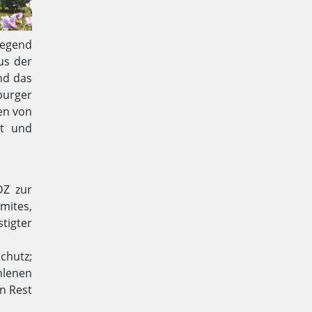
Gegend
us der
nd das
burger
en von
it und
DZ zur
omites,
tigter
chutz;
hlenen
en Rest