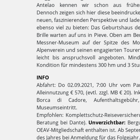
Antelao kennen wir schon aus früher
Dennoch zeigen sich hier diese beeindruck
neuen, faszinierenden Perspektive und lade
ebenso viel zu bieten: Das Geburtshaus d
Brille warten auf uns in Pieve. Oben am B
Messner-Museum auf der Spitze des Mo
Alpenverein und seinen engagierten Tour
leicht bis anspruchsvoll angeboten. Mind
Kondition für mindestens 300 hm und 3 Stu
INFO
Abfahrt: Do 02.09.2021, 7:00 Uhr vom Pa
Alleinnutzung € 570, (evtl. zzgl. MB € 20). 
Borca di Cadore, Aufenthaltsgebühr, 
Museumseintritt.
Empfohlen: Komplettschutz-Reiseversicher
Beratung bei Dante).
Unverzichtbar:
Bergu
OEAV-Mitgliedschaft enthalten ist. Ab Septe
des Jahres bei Anmeldung für das Folgejahr.