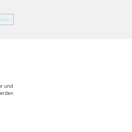
lden
tur und
werden