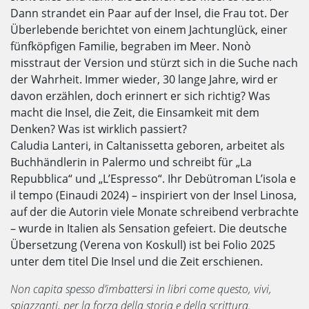
Dann strandet ein Paar auf der Insel, die Frau tot. Der
Überlebende berichtet von einem Jachtunglück, einer
fünfköpfigen Familie, begraben im Meer. Nonò
misstraut der Version und stürzt sich in die Suche nach
der Wahrheit. Immer wieder, 30 lange Jahre, wird er
davon erzählen, doch erinnert er sich richtig? Was
macht die Insel, die Zeit, die Einsamkeit mit dem
Denken? Was ist wirklich passiert?
Caludia Lanteri, in Caltanissetta geboren, arbeitet als
Buchhändlerin in Palermo und schreibt für „La
Repubblica“ und „L’Espresso“. Ihr Debütroman L’isola e
il tempo (Einaudi 2024) – inspiriert von der Insel Linosa,
auf der die Autorin viele Monate schreibend verbrachte
– wurde in Italien als Sensation gefeiert. Die deutsche
Übersetzung (Verena von Koskull) ist bei Folio 2025
unter dem titel Die Insel und die Zeit erschienen.
Non capita spesso d’imbattersi in libri come questo, vivi,
spiazzanti, per la forza della storia e della scrittura.