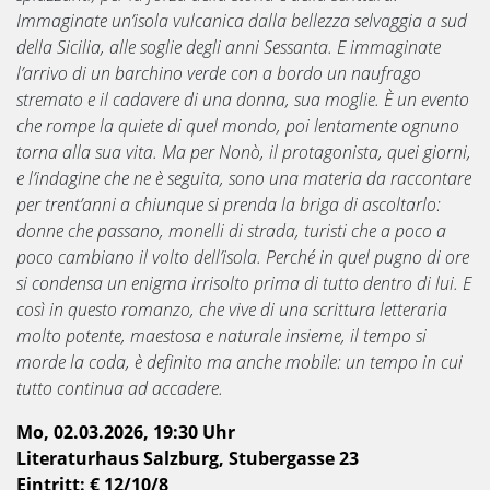
Immaginate un’isola vulcanica dalla bellezza selvaggia a sud
della Sicilia, alle soglie degli anni Sessanta. E immaginate
l’arrivo di un barchino verde con a bordo un naufrago
stremato e il cadavere di una donna, sua moglie. È un evento
che rompe la quiete di quel mondo, poi lentamente ognuno
torna alla sua vita. Ma per Nonò, il protagonista, quei giorni,
e l’indagine che ne è seguita, sono una materia da raccontare
per trent’anni a chiunque si prenda la briga di ascoltarlo:
donne che passano, monelli di strada, turisti che a poco a
poco cambiano il volto dell’isola. Perché in quel pugno di ore
si condensa un enigma irrisolto prima di tutto dentro di lui. E
così in questo romanzo, che vive di una scrittura letteraria
molto potente, maestosa e naturale insieme, il tempo si
morde la coda, è definito ma anche mobile: un tempo in cui
tutto continua ad accadere.
Mo, 02.03.2026, 19:30 Uhr
Literaturhaus Salzburg, Stubergasse 23
Eintritt: € 12/10/8