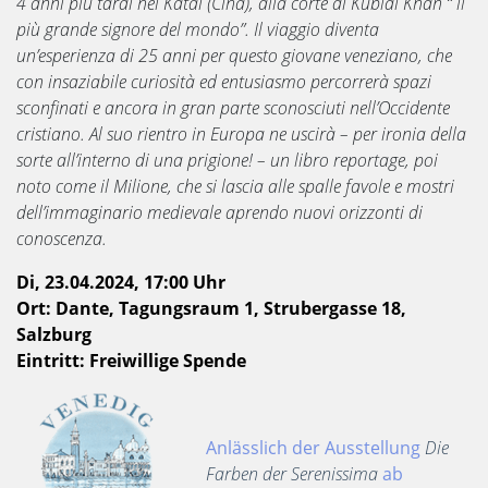
4 anni più tardi nel Katai (Cina), alla corte di Kublai Khan “ il
più grande signore del mondo”. Il viaggio diventa
un’esperienza di 25 anni per questo giovane veneziano, che
con insaziabile curiosità ed entusiasmo percorrerà spazi
sconfinati e ancora in gran parte sconosciuti nell’Occidente
cristiano. Al suo rientro in Europa ne uscirà – per ironia della
sorte all’interno di una prigione! – un libro reportage, poi
noto come il Milione, che si lascia alle spalle favole e mostri
dell’immaginario medievale aprendo nuovi orizzonti di
conoscenza.
Di, 23.04.2024, 17:00 Uhr
Ort: Dante, Tagungsraum 1, Strubergasse 18,
Salzburg
Eintritt: Freiwillige Spende
Anlässlich der Ausstellung
Die
Farben der Serenissima
ab