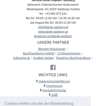
Società Dante Alighieri Salzburg
Italienisch-Österreichischer Kulturverein
Strubergasse 18 | 5020 Salzburg | Austria
Tel.: +43 662 873 541
Mo-Do: 09:00-12:00 Uhr / 16:30-18:30 Uhr
Juli-August Mo-Do: 09:00-12:00 Uhr
info@dante-salzburg.at
www.dante-salzburg.at
facebook.com/dante.salzburg
UNSERE PARTNER
Blumen Neuhauser
|
Buchhandlung Höllrigl
|
C5 Rinascimento
|
italissimo.at
|
Hueber Verlag
|
Rupertus Buchhandlung
|
WICHTIGE LINKS
Datenschutzerklärung
Impressum
Kontaktformular
AGB
Cookies helfen uns bei der Bereitstellung