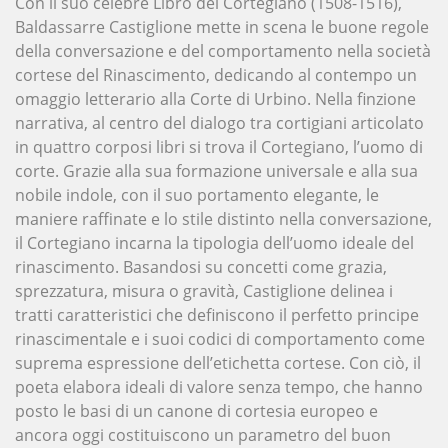
Con il suo celebre Libro del Cortegiano (1508-1516),
Baldassarre Castiglione mette in scena le buone regole
della conversazione e del comportamento nella società
cortese del Rinascimento, dedicando al contempo un
omaggio letterario alla Corte di Urbino. Nella finzione
narrativa, al centro del dialogo tra cortigiani articolato
in quattro corposi libri si trova il Cortegiano, l’uomo di
corte. Grazie alla sua formazione universale e alla sua
nobile indole, con il suo portamento elegante, le
maniere raffinate e lo stile distinto nella conversazione,
il Cortegiano incarna la tipologia dell’uomo ideale del
rinascimento. Basandosi su concetti come grazia,
sprezzatura, misura o gravità, Castiglione delinea i
tratti caratteristici che definiscono il perfetto principe
rinascimentale e i suoi codici di comportamento come
suprema espressione dell’etichetta cortese. Con ciò, il
poeta elabora ideali di valore senza tempo, che hanno
posto le basi di un canone di cortesia europeo e
ancora oggi costituiscono un parametro del buon