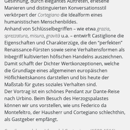
Gesinnung, durch elegantes Auftreten, erlesene
Manieren und distinguierten Konversationsstil
verkörpert der
Cortegiano
die Idealform eines
humanistischen Menschenbildes.
Anhand von Schlüsselbegriffen – wie etwa
grazia
,
sprezzatura
,
misura
,
gravità
u.a. – entwirft Castiglione die
Eigenschaften und Charakterzüge, die den “perfekten”
Renaissance-Fürsten sowie seine Verhaltensformen als
Inbegriff kultivierten höfischen Handelns auszeichnen.
Damit schafft der Dichter Wertkonzeptionen, welche
die Grundlage eines allgemeinen europäischen
Höflichkeitskanons darstellen und bis heute der
Maßstab für gutes soziales Verhalten sind.
Der Vortrag ist ein schönes Pendant zur Dante-Reise
nach Urbino. Beim Besuch des Herzogspalastes
können wir uns vorstellen, wie uns Federico da
Montefeltro, der Hausherr und Cortegiano schlechthin,
als Gastgeber empfängt.