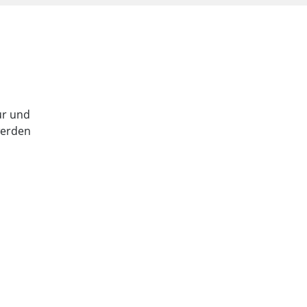
tur und
werden