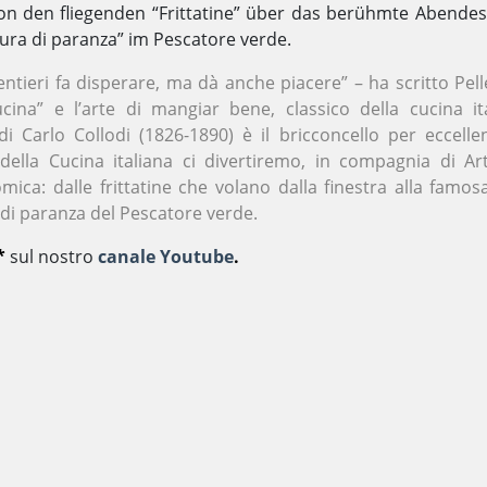
on den fliegenden “Frittatine” über das berühmte Abendes
tura di paranza” im Pescatore verde.
entieri fa disperare, ma dà anche piacere” – ha scritto Pel
cina” e l’arte di mangiar bene, classico della cucina ita
i Carlo Collodi (1826-1890) è il bricconcello per eccellen
della Cucina italiana ci divertiremo, in compagnia di Art
mica: dalle frittatine che volano dalla finestra alla famos
a di paranza del Pescatore verde.
*
sul nostro
canale Youtube
.