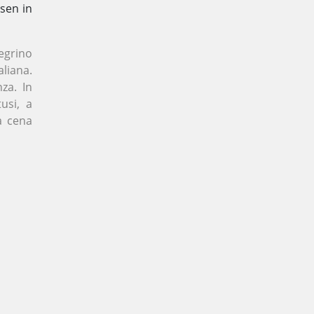
sen in
legrino
liana.
za. In
usi, a
a cena