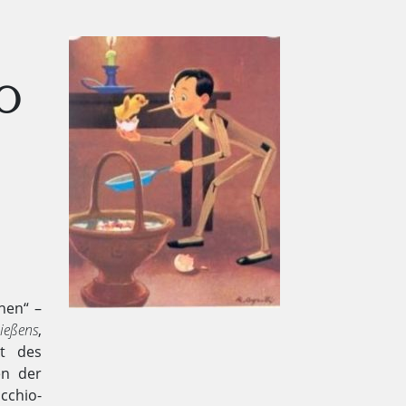
O
hen“ –
ießens
,
kt des
en der
cchio-