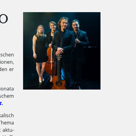
CO
äischen
ionen,
den er
ionata
ischem
t.
ka­lisch
m Thema
t ak­tu­