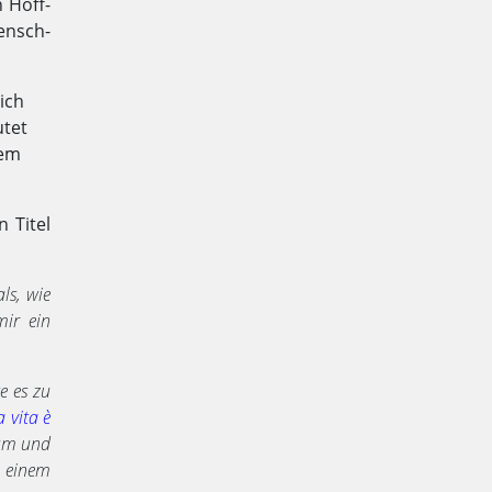
n Hoff­
mensch­
ich
utet
nem
 Titel
ls, wie
mir ein
e es zu
a vita è
bum und
n einem