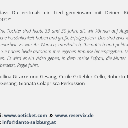
, dass Du erstmals ein Lied gemeinsam mit Deinen K
tzt?”
ine Tochter sind heute 33 und 30 Jahre alt, wir können auf Au
gene Persönlichkeit haben und große Erfolge feiern. Das sind zwei w
menarbeit. Es war ihr Wunsch, musikalisch, thematisch und politis
n. Sie haben beide autonom ihre eigenen Impulse hineingegeben. D
den. Es wird es ein Video geben, in dem meine Exfrau, die Mutter
bersetzt, Regie führt.
ollina Gitarre und Gesang, Cecile Grüebler Cello, Roberto P
d Gesang, Gionata Colaprisca Perkussion
i:
www.oeticket.com
&
www.reservix.de
:
info@dante-salzburg.at