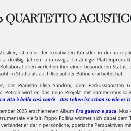
 & QUARTETTO ACUSTI
e Musiker, ist einer der kreativsten Künstler in der europ
ls dreißig Jahren unterwegs. Unzählige Plattenprodukt
e Kollaborationen verleihen ihm einen besonderen Status, 
l im Studio als auch live auf der Bühne erarbeitet hat.
ler, der Pianistin Elisa Sandrini, dem Perkussionisten G
to Petroli wird er das neue Projekt mit kammermusikal
La vita è bella così com’è – Das Leben ist schön so wie es is
 Dezember 2025 erschienenen Album
Fra guerra e pace
. Mu­si­
u­men­ta­le Viel­falt. Pippo Pol­li­na wid­met sich dabei de
ver­bin­det er darin per­sön­li­che, po­e­ti­sche Per­spek­ti­ven mi