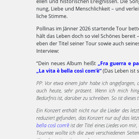
el­len und his­to­ri­schen Er­eig­nis­sen. Die
nung, Liebe und Mensch­lich­keit – und ver­le
li­che Stim­me.
Pollinas im Jänner 2026 startende Tour bett
hält das Leben doch so viel Schönes bereit 
eben der Titel seiner Tour sowie auch sein
Interview:
“Dein neues Album heißt
„Fra guerra e pa
„La vita è bella così com’è“
(Das Leben ist s
PP: Vor etwa einem Jahr habe ich angefangen,
auch heute, sehr präsent. Wenn ich mich hin
Bedürfnis ist, darüber zu schreiben. So ist diese
Ein Konzert enthält nicht nur die Lieder des let
reduziert gefunden, das Konzert nur auf das let
bella così com’è
ist der Titel eines Liedes von mi
Tournee wollte ich die zwei verschiedenen Seit