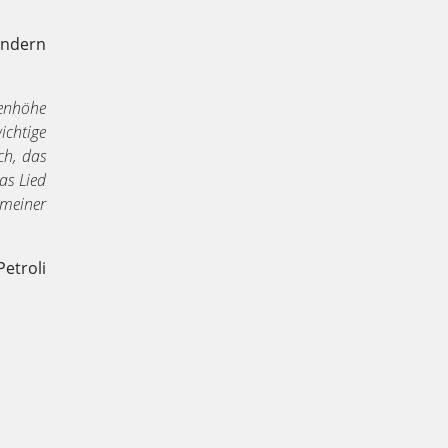
indern
genhöhe
ichtige
ch, das
as Lied
 meiner
etroli