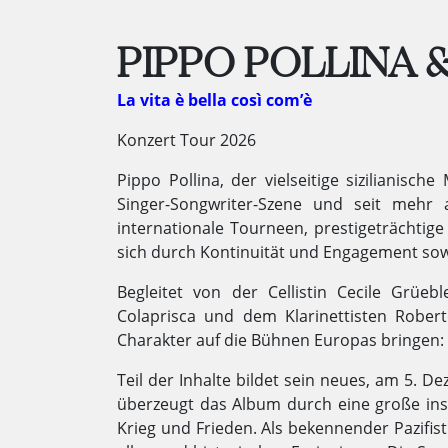
PIPPO POLLINA
La vita è bella così com’è
Konzert Tour 2026
Pippo Pollina, der vielseitige sizilianisch
Singer-Songwriter-Szene und seit mehr a
internationale Tourneen, prestigeträchtig
sich durch Kontinuität und Engagement sowoh
Begleitet von der Cellistin Cecile Grüeb
Colaprisca und dem Klarinettisten Rober
Charakter auf die Bühnen Europas bringen:
Teil der Inhalte bildet sein neues, am 5.
über­zeugt das Album durch eine große in­str
Krieg und Frie­den. Als be­ken­nen­der Pa­zi­fist 