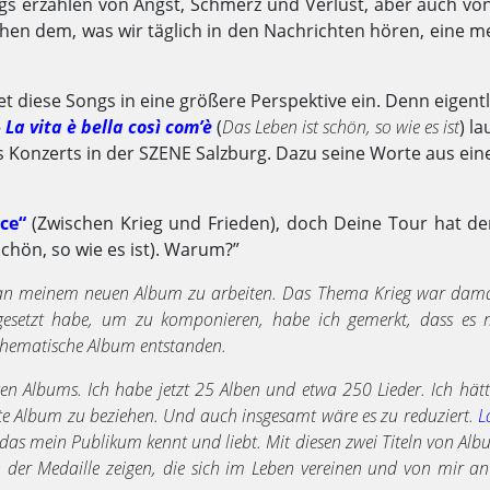
 Songs er­zäh­len von Angst, Schmerz und Ver­lust, aber auch vo
i­hen dem, was wir täg­lich in den Nach­rich­ten hören, eine 
et diese Songs in eine größere Perspektive ein. Denn eigentl
–
La vita è bella così com’è
(
Das Leben ist schön, so wie es ist
) la
es Konzerts in der SZENE Salzburg. Dazu seine Worte aus ei
ce“
(Zwischen Krieg und Frieden), doch Deine Tour hat den
chön, so wie es ist). Warum?”
 an meinem neuen Album zu arbeiten. Das Thema Krieg war dama
gesetzt habe, um zu komponieren, habe ich gemerkt, dass es 
s thematische Album entstanden.
zten Albums. Ich habe jetzt 25 Alben und etwa 250 Lieder. Ich hätt
zte Album zu beziehen. Und auch insgesamt wäre es zu reduziert.
L
r, das mein Publikum kennt und liebt. Mit diesen zwei Titeln von Al
en der Medaille zeigen, die sich im Leben vereinen und von mir a