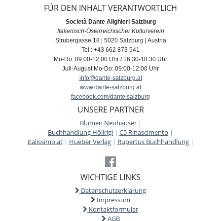
FÜR DEN INHALT VERANTWORTLICH
Società Dante Alighieri Salzburg
Italienisch-Österreichischer Kulturverein
Strubergasse 18 | 5020 Salzburg | Austria
Tel.: +43 662 873 541
Mo-Do: 09:00-12:00 Uhr / 16:30-18:30 Uhr
Juli-August Mo-Do: 09:00-12:00 Uhr
info@dante-salzburg.at
www.dante-salzburg.at
facebook.com/dante.salzburg
UNSERE PARTNER
Blumen Neuhauser
|
Buchhandlung Höllrigl
|
C5 Rinascimento
|
italissimo.at
|
Hueber Verlag
|
Rupertus Buchhandlung
|
WICHTIGE LINKS
Datenschutzerklärung
Impressum
Kontaktformular
AGB