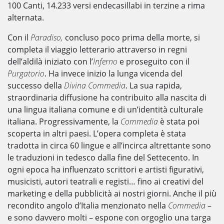
100 Canti, 14.233 versi endecasillabi in terzine a rima
alternata.
Con il
Paradiso,
concluso poco prima della morte, si
completa il viaggio letterario attraverso in regni
dell’aldilà iniziato con l’
Inferno
e proseguito con il
Purgatorio
. Ha invece inizio la lunga vicenda del
successo della
Divina Commedia
. La sua rapida,
straordinaria diffusione ha contribuito alla nascita di
una lingua italiana comune e di un’identità culturale
italiana. Progressivamente, la
Commedia
è stata poi
scoperta in altri paesi. L’opera completa è stata
tradotta in circa 60 lingue e all’incirca altrettante sono
le traduzioni in tedesco dalla fine del Settecento. In
ogni epoca ha influenzato scrittori e artisti figurativi,
musicisti, autori teatrali e registi… fino ai creativi del
marketing e della pubblicità ai nostri giorni. Anche il più
recondito angolo d’Italia menzionato nella
Commedia
–
e sono davvero molti – espone con orgoglio una targa