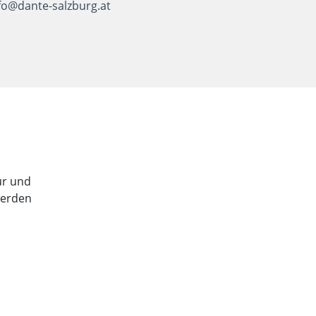
fo@dante-salzburg.at
tur und
werden