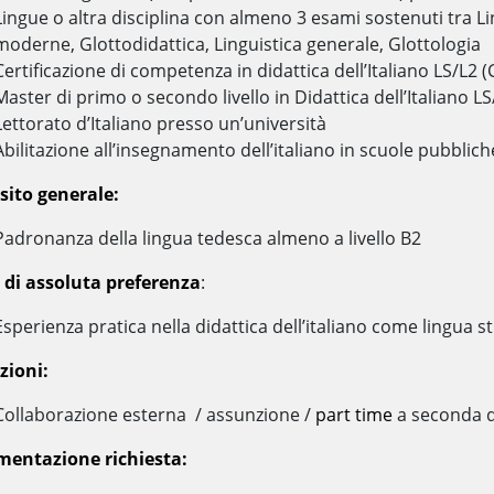
Lingue o altra disciplina con almeno 3 esami sostenuti tra Lin
moderne, Glottodidattica, Linguistica generale, Glottologia
Certificazione di competenza in didattica dell’Italiano LS/L2 
Master di primo o secondo livello in Didattica dell’Italiano LS
Lettorato d’Italiano presso un’università
Abilitazione all’insegnamento dell’italiano in scuole pubbliche 
sito generale:
Padronanza della lingua tedesca almeno a livello B2
o di assoluta preferenza
:
Esperienza pratica nella didattica dell’italiano come lingua s
zioni:
Collaborazione esterna / assunzione /
part time
a seconda 
entazione richiesta: