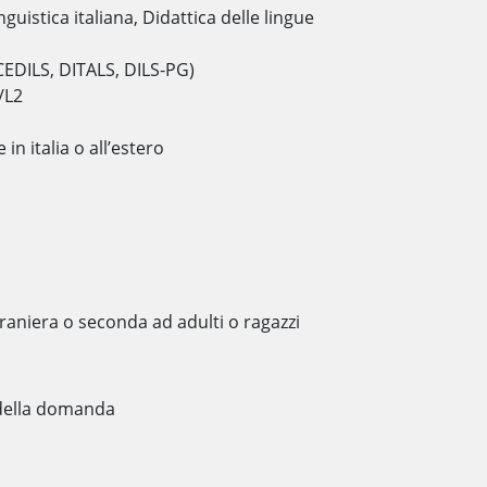
guistica italiana, Didattica delle lingue
(CEDILS, DITALS, DILS-PG)
/L2
in italia o all’estero
traniera o seconda ad adulti o ragazzi
della domanda