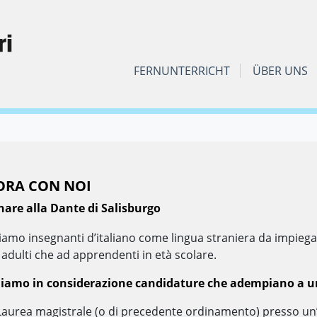
FERNUNTERRICHT
ÜBER UNS
ORA CON NOI
nare alla Dante di Salisburgo
amo insegnanti d’italiano come lingua straniera da impiegar
 adulti che ad apprendenti in età scolare.
iamo in considerazione candidature che adempiano a uno
Laurea magistrale (o di precedente ordinamento) presso un’un