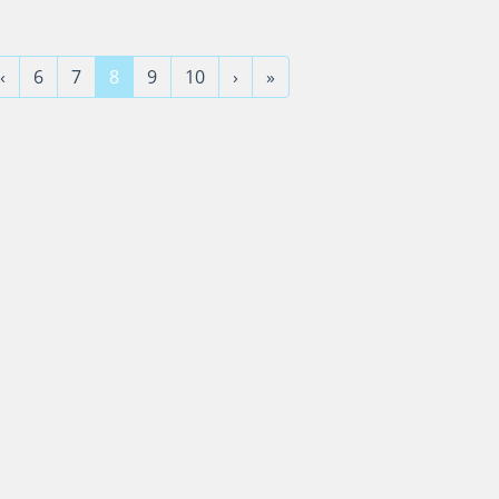
‹
6
7
8
9
10
›
»