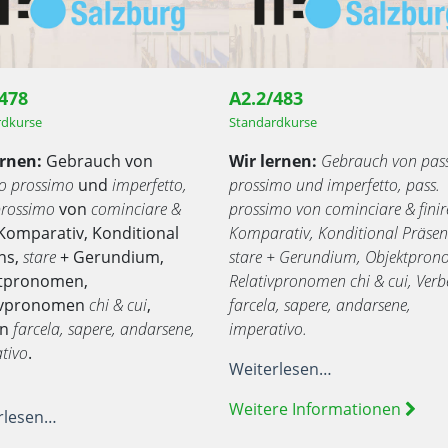
/478
A2.2/483
rdkurse
Standardkurse
ernen:
Gebrauch von
Wir lernen:
Gebrauch von pas
o prossimo
und
imperfetto,
prossimo und imperfetto, pass.
prossimo
von
cominciare &
prossimo von cominciare & finir
 Komparativ, Konditional
Komparativ, Konditional Präsen
ns,
stare
+ Gerundium,
stare + Gerundium, Objektpron
tpronomen,
Relativpronomen chi & cui, Verb
ivpronomen
chi & cui
,
farcela, sapere, andarsene,
en
farcela, sapere, andarsene,
imperativo.
tivo
.
Weiterlesen…
Weitere Informationen
rlesen…