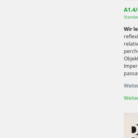
A1.4
Standa
Wir l
reflex
relat
perch
Objek
Imper
passa
Weite
Weite