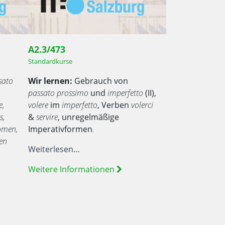
A2.3/473
Standardkurse
sato
Wir lernen:
Gebrauch von
passato prossimo
und
imperfetto
(II),
e,
volere
im
imperfetto
, Verben
volerci
s,
&
servire
, unregelmäßige
omen,
Imperativformen
.
en
Weiterlesen…
Weitere Informationen