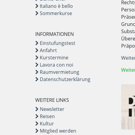
Recht
Italiano è bello
Perso
Sommerkurse
Präse
Grundz
Subst
INFORMATIONEN
Übere
Einstufungstest
Präpo
Anfahrt
Kurstermine
Weite
Lavora con noi
Weite
Raumvermietung
Datenschutzerklärung
WEITERE LINKS
Newsletter
Reisen
Kultur
Mitglied werden