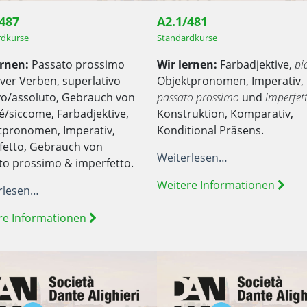
/487
A2.1/481
rdkurse
Standardkurse
ernen:
Passato prossimo
Wir lernen:
Farbadjektive,
pi
iver Verben, superlativo
Objektpronomen, Imperativ,
ivo/assoluto, Gebrauch von
passato prossimo
und
imperfet
é/siccome, Farbadjektive,
Konstruktion, Komparativ,
tpronomen, Imperativ,
Konditional Präsens.
fetto, Gebrauch von
Weiterlesen…
to prossimo & imperfetto.
Weitere Informationen
rlesen…
re Informationen