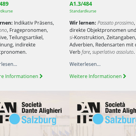
/489
A1.3/484
rdkurse
Standardkurse
ernen:
Indikativ Präsens,
Wir lernen:
Passato prossimo
,
sono
, Fragepronomen,
direkte Objektpronomen un
ive, Teilungsartikel,
si
-Konstruktion, Zeitangaben
inung, indirekte
Adverbien, Redensarten mit
tpronomen.
Verb
fare
,
superlativo assoluto
.
rlesen…
Weiterlesen…
re Informationen
Weitere Informationen