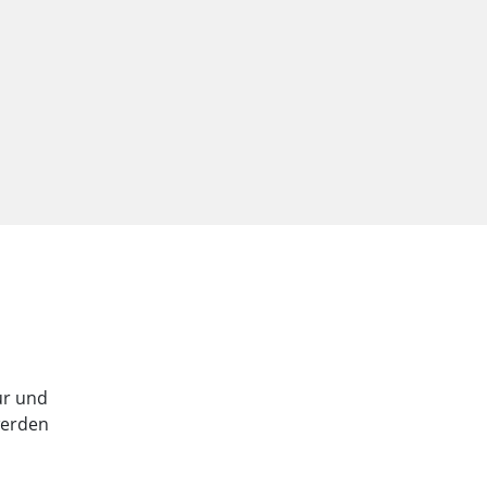
tur und
werden