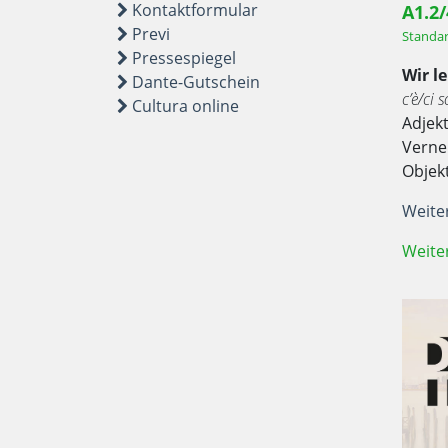
Kontaktformular
A1.2
Previ
Standa
Pressespiegel
Wir l
Dante-Gutschein
c’è/ci 
Cultura online
Adjekt
Verne
Objek
Weite
Weite