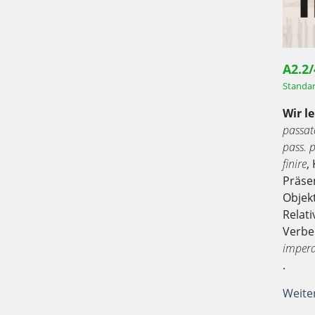
A2.2
Standa
Wir l
passat
pass. 
finire
,
Präse
Objek
Relat
Verb
impera
.
Weite