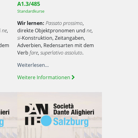
A1.3/485
Standardkurse
Wir lernen:
Passato prossimo
,
d
ne
,
direkte Objektpronomen und
ne
,
,
si
-Konstruktion, Zeitangaben,
 dem
Adverbien, Redensarten mit dem
Verb
fare
,
superlativo assoluto
.
Weiterlesen…
Weitere Informationen