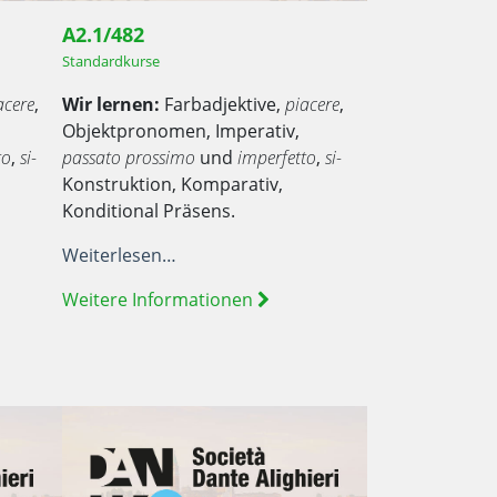
A2.1/482
Standardkurse
acere
,
Wir lernen:
Farbadjektive,
piacere
,
Objektpronomen, Imperativ,
to
,
si-
passato prossimo
und
imperfetto
,
si-
Konstruktion, Komparativ,
Konditional Präsens.
Weiterlesen…
Weitere Informationen