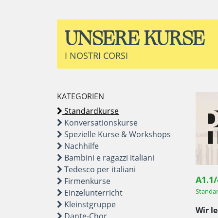
UNSERE KURSE
I NOSTRI CORSI
KATEGORIEN
Standardkurse
Konversationskurse
Spezielle Kurse & Workshops
Nachhilfe
Bambini e ragazzi italiani
Tedesco per italiani
A1.1
Firmenkurse
Standa
Einzelunterricht
Kleinstgruppe
Wir l
Dante-Chor