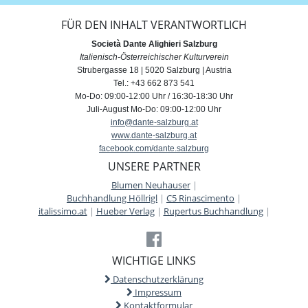
FÜR DEN INHALT VERANTWORTLICH
Società Dante Alighieri Salzburg
Italienisch-Österreichischer Kulturverein
Strubergasse 18 | 5020 Salzburg | Austria
Tel.: +43 662 873 541
Mo-Do: 09:00-12:00 Uhr / 16:30-18:30 Uhr
Juli-August Mo-Do: 09:00-12:00 Uhr
info@dante-salzburg.at
www.dante-salzburg.at
facebook.com/dante.salzburg
UNSERE PARTNER
Blumen Neuhauser
|
Buchhandlung Höllrigl
|
C5 Rinascimento
|
italissimo.at
|
Hueber Verlag
|
Rupertus Buchhandlung
|
WICHTIGE LINKS
Datenschutzerklärung
Impressum
Kontaktformular