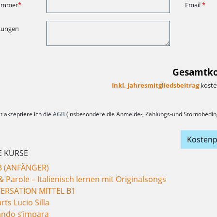
ummer
*
Email
*
kungen
Gesamtko
Inkl. Jahresmitgliedsbeitrag
kostet
t akzeptiere ich die
AGB
(insbesondere die Anmelde-, Zahlungs-und Stornobedin
Kostenp
E KURSE
3 (ANFÄNGER)
 Parole – Italienisch lernen mit Originalsongs
ERSATION MITTEL B1
ts Lucio Silla
ando s‘impara