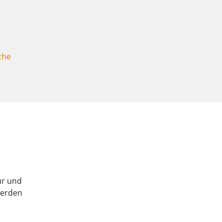
che
tur und
werden