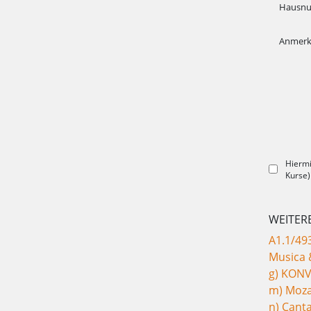
Hausn
Anmer
Hiermi
Kurse)
WEITER
A1.1/49
Musica &
g) KONV
m) Mozar
n) Cant