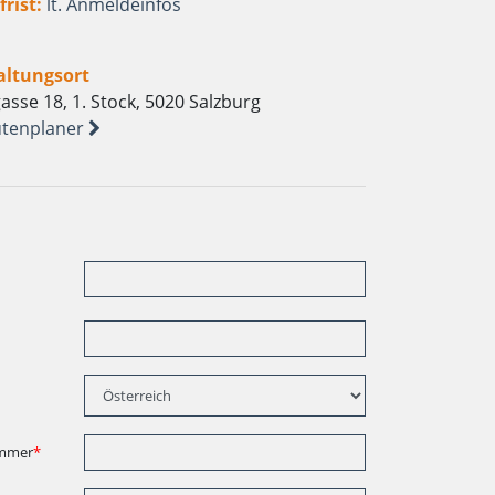
rist:
lt. Anmeldeinfos
altungsort
asse 18, 1. Stock, 5020 Salzburg
tenplaner
mmer
*