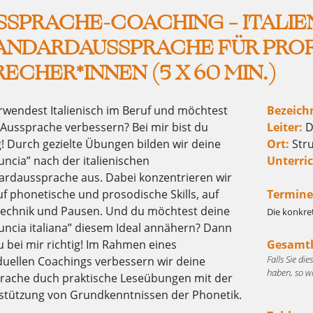
SSPRACHE-COACHING – ITALIE
ANDARDAUSSPRACHE FÜR PRO
RECHER*INNEN (5 X 60 MIN.)
rwendest Italienisch im Beruf und möchtest
Bezeich
 Aussprache verbessern?
Bei mir bist du
Leiter:
D
g! Durch gezielte Übungen bilden wir deine
Ort:
Stru
ncia” nach der italienischen
Unterric
ardaussprache aus. Dabei konzentrieren wir
f phonetische und prosodische Skills, auf
Termine
echnik und Pausen. Und du möchtest deine
Die konkre
uncia italiana” diesem Ideal annähern? Dann
u bei mir richtig! Im Rahmen eines
Gesamtk
Falls Sie di
iduellen Coachings verbessern wir deine
haben, so w
rache duch praktische Leseübungen mit der
stützung von Grundkenntnissen der Phonetik.