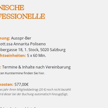
NISCHE
FESSIONELLE
nung:
Ausspr-Ber
ott.ssa Annarita Poliseno
bergasse 18, 1. Stock, 5020 Salzburg
htseinheiten:
5 x 60 Min.
:
Termine & Inhalte nach Vereinbarung
ten Kurstermine finden Sie
hier
.
osten:
577,00€
eses Jahr Ihren Mitgliedsbeitrag (20 €) noch nicht bezahlt
ird dieser bei der Buchung automatisch hinzugefügt
.