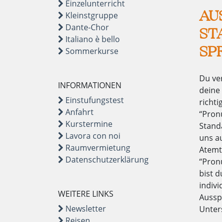
Einzelunterricht
AU
Kleinstgruppe
Dante-Chor
ST
Italiano è bello
SP
Sommerkurse
Du ve
INFORMATIONEN
deine
Einstufungstest
richti
Anfahrt
“Pronu
Kurstermine
Stand
Lavora con noi
uns au
Raumvermietung
Atemt
Datenschutzerklärung
“Pron
bist d
indiv
WEITERE LINKS
Aussp
Newsletter
Unter
Reisen