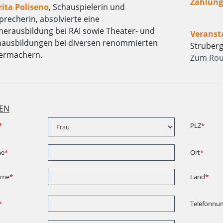
Zahlungf
ita Poliseno
, Schauspielerin und
precherin, absolvierte eine
herausbildung bei RAI sowie Theater- und
Veranst
ausbildungen bei diversen renommierten
Struberg
ermachern.
Zum Rou
EN
*
PLZ
*
me
*
Ort
*
ame
*
Land
*
*
Telefonnu