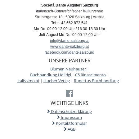
Società Dante Alighieri Salzburg
Italienisch-Österreichischer Kulturverein
Strubergasse 18 | 5020 Salzburg | Austria
Tel.: +43 662 873 541
Mo-Do: 09:00-12:00 Uhr / 16:30-18:30 Uhr
Juli-August Mo-Do: 09:00-12:00 Uhr
info@dante-salzburg.at
www.dante-salzburg.at
facebook.com/dante.salzburg
UNSERE PARTNER
Blumen Neuhauser
|
Buchhandlung Höllrigl
|
C5 Rinascimento
|
italissimo.at
|
Hueber Verlag
|
Rupertus Buchhandlung
|
WICHTIGE LINKS
Datenschutzerklärung
Impressum
Kontaktformular
AGB