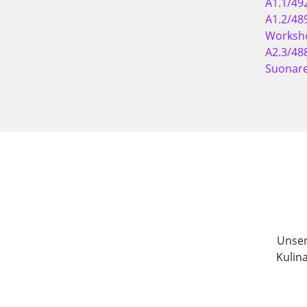
A1.1/49
A1.2/48
Worksho
A2.3/48
Suonare 
Unser 
Kulin