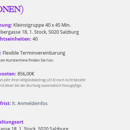
ONEN)
nung:
Kleinstgruppe 40 x 45 Min.
bergasse 18, 1. Stock, 5020 Salzburg
htseinheiten:
40
:
Flexible Terminvereinbarung
ten Kurstermine finden Sie
hier
.
osten:
856,00€
eses Jahr Ihren Mitgliedsbeitrag (20 €) noch nicht bezahlt
ird dieser bei der Buchung automatisch hinzugefügt
.
rist:
lt. Anmeldeinfos
altungsort
asse 18, 1. Stock, 5020 Salzburg