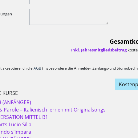
kungen
Gesamtko
Inkl. Jahresmitgliedsbeitrag
kostet
t akzeptiere ich die
AGB
(insbesondere die Anmelde-, Zahlungs-und Stornobedin
Kostenp
E KURSE
3 (ANFÄNGER)
 Parole – Italienisch lernen mit Originalsongs
ERSATION MITTEL B1
ts Lucio Silla
ando s‘impara