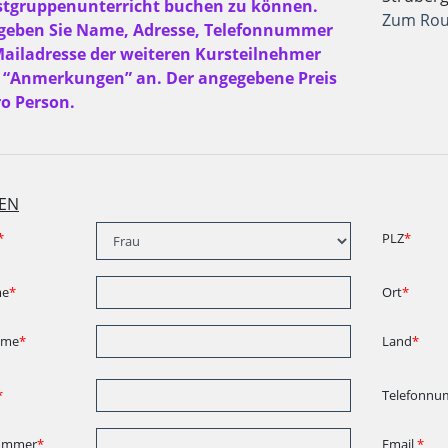
stgruppenunterricht buchen zu können.
Zum Rou
 geben Sie Name, Adresse, Telefonnummer
ailadresse der weiteren Kursteilnehmer
 “Anmerkungen” an. Der angegebene Preis
ro Person.
EN
*
PLZ
*
me
*
Ort
*
ame
*
Land
*
*
Telefonnu
ummer
*
Email
*