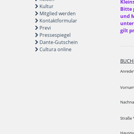
Klein
Kultur
Bitte
Mitglied werden
und M
Kontaktformular
unter
Previ
gilt p
Pressespiegel
Dante-Gutschein
Cultura online
BUCH
Anrede
Vorna
Nachn
Straße
Hausn