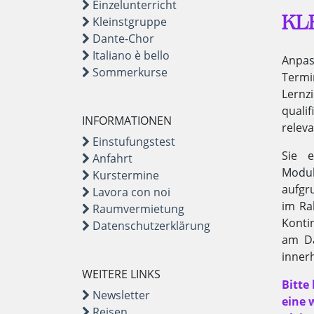
Einzelunterricht
KL
Kleinstgruppe
Dante-Chor
Italiano è bello
Anpas
Sommerkurse
Term
Lernz
quali
INFORMATIONEN
releva
Einstufungstest
Sie e
Anfahrt
Modul
Kurstermine
aufgr
Lavora con noi
im Ra
Raumvermietung
Konti
Datenschutzerklärung
am Da
innerh
WEITERE LINKS
Bitte
Newsletter
eine 
Reisen