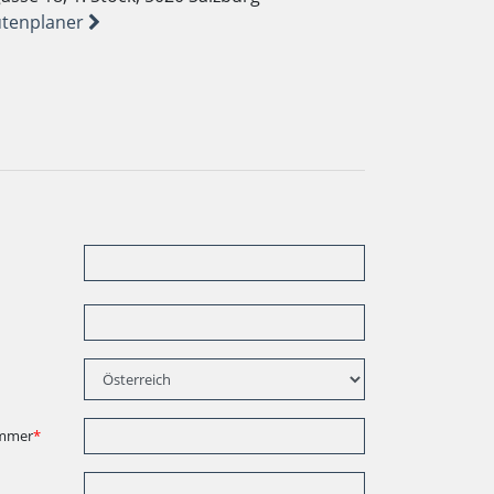
tenplaner
mmer
*