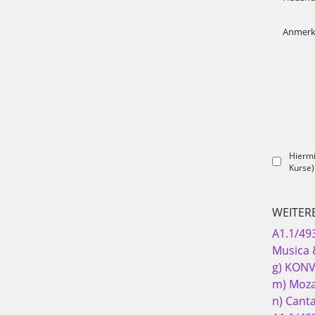
Anmer
Hiermi
Kurse)
WEITER
A1.1/49
Musica &
g) KONV
m) Mozar
n) Cant