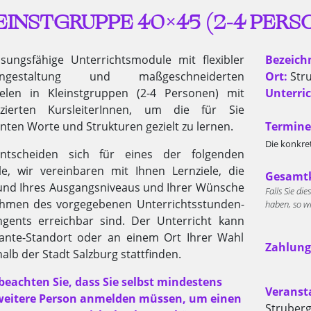
EINSTGRUPPE 40×45 (2-4 PERS
sungsfähige Unterrichtsmodule mit flexibler
Bezeich
ingestaltung und maßgeschneiderten
Ort:
Stru
ielen in Kleinstgruppen (2-4 Personen) mit
Unterric
fizierten KursleiterInnen, um die für Sie
nten Worte und Strukturen gezielt zu lernen.
Termine
Die konkre
ntscheiden sich für eines der folgenden
e, wir vereinbaren mit Ihnen Lernziele, die
Gesamtk
und Ihres Ausgangsniveaus und Ihrer Wünsche
Falls Sie di
hmen des vorgegebenen Unterrichtsstunden-
haben, so w
ngents erreichbar sind. Der Unterricht kann
nte-Standort oder an einem Ort Ihrer Wahl
Zahlungf
alb der Stadt Salzburg stattfinden.
 beachten Sie, dass Sie selbst mindestens
Veranst
weitere Person anmelden müssen, um einen
Struberg