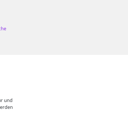
che
tur und
werden