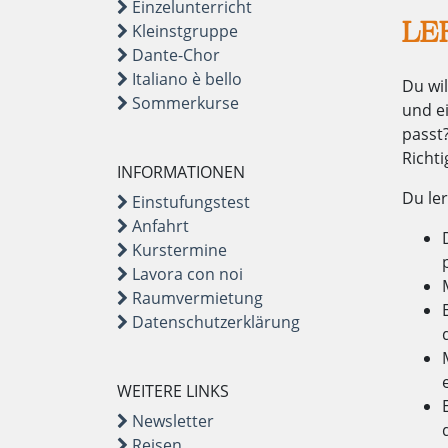
Einzelunterricht
LE
Kleinstgruppe
Dante-Chor
Italiano è bello
Du wil
Sommerkurse
und ei
passt
Richti
INFORMATIONEN
Du ler
Einstufungstest
Anfahrt
Kurstermine
Lavora con noi
Raumvermietung
Datenschutzerklärung
WEITERE LINKS
Newsletter
Reisen