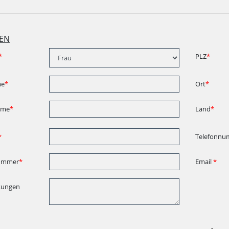
EN
*
PLZ
*
me
*
Ort
*
ame
*
Land
*
*
Telefonnu
ummer
*
Email
*
kungen