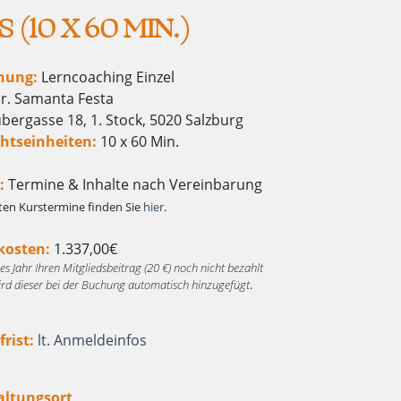
(10 X 60 MIN.)
nung:
Lerncoaching Einzel
r. Samanta Festa
bergasse 18, 1. Stock, 5020 Salzburg
htseinheiten:
10 x 60 Min.
:
Termine & Inhalte nach Vereinbarung
ten Kurstermine finden Sie
hier
.
osten:
1.337,00€
eses Jahr Ihren Mitgliedsbeitrag (20 €) noch nicht bezahlt
ird dieser bei der Buchung automatisch hinzugefügt
.
rist:
lt. Anmeldeinfos
altungsort