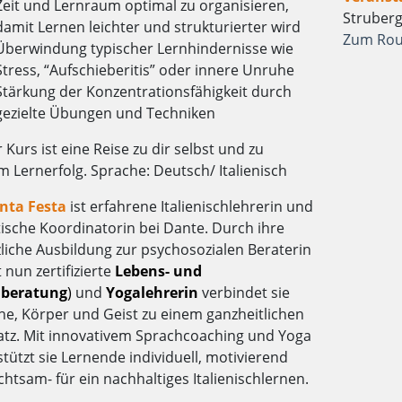
Zeit und Lernraum optimal zu organisieren,
Struberg
damit Lernen leichter und strukturierter wird
Zum Rou
Überwindung typischer Lernhindernisse wie
Stress, “Aufschieberitis” oder innere Unruhe
Stärkung der Konzentrationsfähigkeit durch
gezielte Übungen und Techniken
 Kurs ist eine Reise zu dir selbst und zu
 Lernerfolg. Sprache: Deutsch/ Italienisch
nta Festa
ist erfahrene Italienischlehrerin und
tische Koordinatorin bei Dante. Durch ihre
zliche Ausbildung zur psychosozialen Beraterin
st nun zertifizierte
Lebens- und
lberatung
)
und
Yogalehrerin
verbindet sie
he, Körper und Geist zu einem ganzheitlichen
atz. Mit innovativem Sprachcoaching und Yoga
tützt sie Lernende individuell, motivierend
htsam- für ein nachhaltiges Italienischlernen.