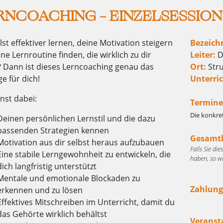
RNCOACHING – EINZELSESSIONS 
lst effektiver lernen, deine Motivation steigern
Bezeich
ne Lernroutine finden, die wirklich zu dir
Leiter:
D
? Dann ist dieses Lerncoaching genau das
Ort:
Stru
ge für dich!
Unterric
nst dabei:
Termine
Die konkre
Deinen persönlichen Lernstil und die dazu
passenden Strategien kennen
Gesamtk
Motivation aus dir selbst heraus aufzubauen
Falls Sie di
Eine stabile Lerngewohnheit zu entwickeln, die
haben, so w
dich langfristig unterstützt
Mentale und emotionale Blockaden zu
Zahlungf
erkennen und zu lösen
Effektives Mitschreiben im Unterricht, damit du
das Gehörte wirklich behältst
Veranst