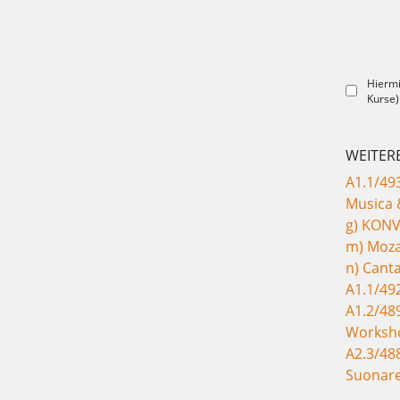
Hiermi
Kurse)
WEITER
A1.1/49
Musica &
g) KONV
m) Mozar
n) Cant
A1.1/49
A1.2/48
Worksho
A2.3/48
Suonare 