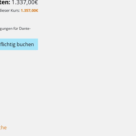
en:
1.337,00€
dieser Kurs:
1.357,00€
gungen für Dante-
flichtig buchen
che