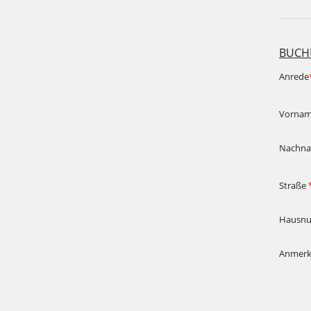
BUCH
Anrede
Vorna
Nachn
Straße
Hausn
Anmer