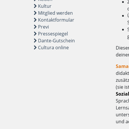
Kultur
Mitglied werden
Kontaktformular
Previ
Pressespiegel
Dante-Gutschein
Cultura online
Dieser
deinem
Sama
didak
zusät
(sie i
Sozia
Sprac
Lerns
unters
und ac