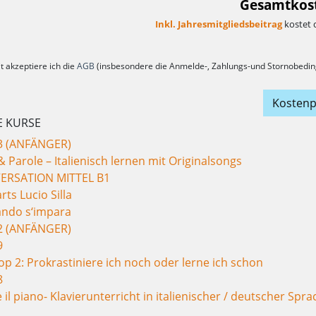
Gesamtkost
Inkl. Jahresmitgliedsbeitrag
kostet 
t akzeptiere ich die
AGB
(insbesondere die Anmelde-, Zahlungs-und Stornobedin
Kostenp
E KURSE
3 (ANFÄNGER)
 Parole – Italienisch lernen mit Originalsongs
ERSATION MITTEL B1
ts Lucio Silla
ando s‘impara
2 (ANFÄNGER)
9
p 2: Prokrastiniere ich noch oder lerne ich schon
8
il piano- Klavierunterricht in italienischer / deutscher Spra