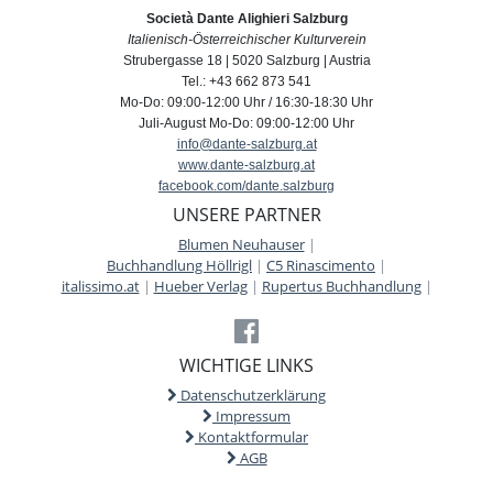
Società Dante Alighieri Salzburg
Italienisch-Österreichischer Kulturverein
Strubergasse 18 | 5020 Salzburg | Austria
Tel.: +43 662 873 541
Mo-Do: 09:00-12:00 Uhr / 16:30-18:30 Uhr
Juli-August Mo-Do: 09:00-12:00 Uhr
info@dante-salzburg.at
www.dante-salzburg.at
facebook.com/dante.salzburg
UNSERE PARTNER
Blumen Neuhauser
|
Buchhandlung Höllrigl
|
C5 Rinascimento
|
italissimo.at
|
Hueber Verlag
|
Rupertus Buchhandlung
|
WICHTIGE LINKS
Datenschutzerklärung
Impressum
Kontaktformular
AGB